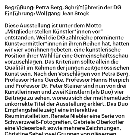
Begrüßung: Petra Berg, Schriftführerin der DG
Einführung: Wolfgang Jean Stock
Diese Ausstellung ist unter dem Motto
„Mitglieder stellen Künstler*innen vor“
entstanden. Weil die DG zahlreiche prominente
Kunstvermittler*innen in ihren Reihen hat, hatten
wir vier von ihnen gebeten, eine künstlerische
Position ihrer Wahl für eine Gemeinschaftsschau
vorzuschlagen. Das Kriterium sollte allein die
Qualität im Rahmen der jungen zeitgenössischen
Kunst sein. Nach den Vorschlägen von Petra Berg,
Professor Hans Gercke, Professor Hanns Herpich
und Professor Dr. Peter Steiner sind nun von drei
Künstlerinnen und zwei Künstlern (als Duo) vier
Beiträge zu sehen, woraus sich der mathematisch
unkorrekte Titel der Ausstellung erklärt. Das Duo
Empfangshalle zeigt eine interaktive
Rauminstallation, Renate Niebler eine Serie von
Schwarzweiß-Fotografien, Gabriela Oberkofler
eine Videoarbeit sowie mehrere Zeichnungen,
Christine Sabel zwei Gruppen von gläsernen