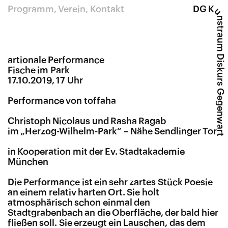
Programm
Verein
Kontakt
DG K
u
nstraum Diskurs Gegenwart
artionale Performance
Fische im Park
17.10.2019, 17 Uhr
Performance von toffaha
Christoph Nicolaus und Rasha Ragab
im „Herzog-Wilhelm-Park“ – Nähe Sendlinger Tor
in Kooperation mit der Ev. Stadtakademie
München
Die Performance ist ein sehr zartes Stück Poesie
an einem relativ harten Ort. Sie holt
atmosphärisch schon einmal den
Stadtgrabenbach an die Oberfläche, der bald hier
fließen soll. Sie erzeugt ein Lauschen, das dem