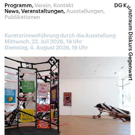
Programm
Verein
Kontakt
DG K
u
News
Veranstaltungen
Ausstellungen
nstraum Diskurs Gegenwart
Publikationen
Kuratorinnenführung durch die Ausstellung
Mittwoch, 22. Juli 2026, 19 Uhr
Dienstag, 4. August 2026, 19 Uhr