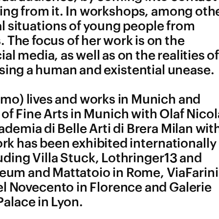
ting from it. In workshops, among oth
al situations of young people from
The focus of her work is on the
al media, as well as on the realities o
sing a human and existential unease.
amo) lives and works in Munich and
f Fine Arts in Munich with Olaf Nicol
emia di Belle Arti di Brera Milan wit
rk has been exhibited internationally 
uding Villa Stuck, Lothringer13 and
um and Mattatoio in Rome, ViaFarini
el Novecento in Florence and Galerie
alace in Lyon.