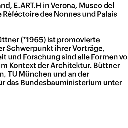
land, E.ART.H in Verona, Museo del
e Réféctoire des Nonnes und Palais
ttner (*1965) ist promovierte
er Schwerpunkt ihrer Vorträge,
eit und Forschung sind alle Formen v
im Kontext der Architektur. Büttner
in, TU München und an der
 für das Bundesbauministerium unter