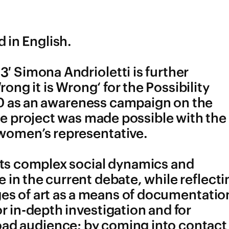
 in English.
′ Simona Andrioletti is further
rong it is Wrong‘ for the Possibility
0 as an awareness campaign on the
he project was made possible with the
women’s representative.
rets complex social dynamics and
 in the current debate, while reflecti
ges of art as a means of documentatio
 in-depth investigation and for
oad audience; by coming into contact