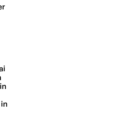
er
f
ai
h
in
 in