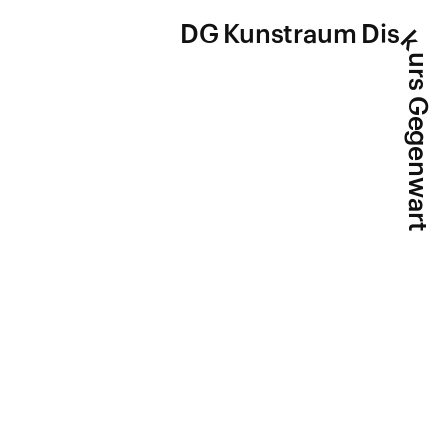
DG Kunstraum Dis
k
urs Gegenwart