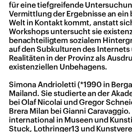
für eine tiefgreifende Untersuchung
Vermittlung der Ergebnisse an ein
Welt in Kontakt kommt, anstatt sich
Workshops untersucht sie existenz
benachteiligtem sozialem Hintergr
auf den Subkulturen des Internets
Realitäten in der Provinz als Ausd
existenziellen Unbehagens.
Simona Andrioletti (*1990 in Berg
Mailand. Sie studierte an der Aka
bei Olaf Nicolai und Gregor Schnei
Brera Milan bei Gianni Caravaggio.
international in Museen und Kunsti
Stuck, Lothringer13 und Kunstve