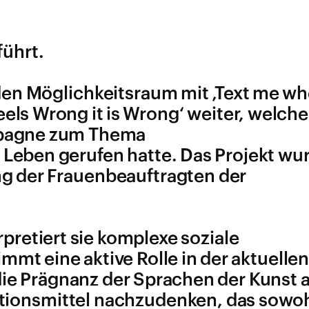
führt.
 den Möglichkeitsraum mit ‚Text me w
Feels Wrong it is Wrong‘ weiter, welch
ampagne zum Thema
 Leben gerufen hatte. Das Projekt wu
ng der Frauenbeauftragten der
pretiert sie komplexe soziale
t eine aktive Rolle in der aktuelle
die Prägnanz der Sprachen der Kunst a
ionsmittel nachzudenken, das sowo