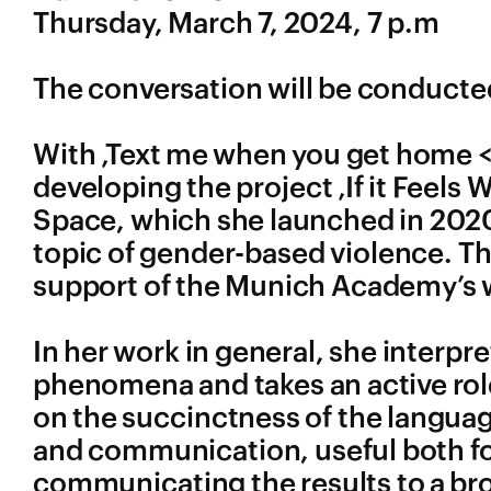
Thursday, March 7, 2024, 7 p.m
The conversation will be conducted
With ‚Text me when you get home <3
developing the project ‚If it Feels W
Space, which she launched in 202
topic of gender-based violence. T
support of the Munich Academy’s 
In her work in general, she interp
phenomena and takes an active role
on the succinctness of the langua
and communication, useful both for
communicating the results to a br