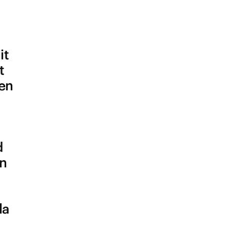
it
t
den
d
en
la