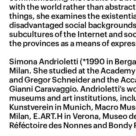
with the world rather than abstrac
things, she examines the existenti
disadvantaged social backgrounds. 
subcultures of the Internet and soci
the provinces as a means of expres
Simona Andrioletti (*1990 in Berg
Milan. She studied at the Academy o
and Gregor Schneider and the Accad
Gianni Caravaggio. Andrioletti’s wo
museums and art institutions, incl
Kunstverein in Munich, Macro Muse
Milan, E.ART.H in Verona, Museo d
Réféctoire des Nonnes and Bondy P