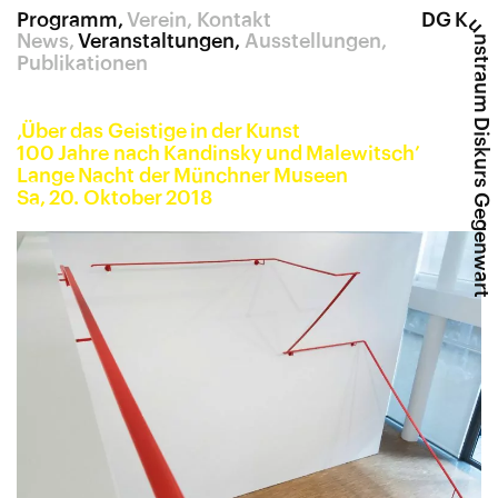
Programm
Verein
Kontakt
DG K
u
News
Veranstaltungen
Ausstellungen
nstraum Diskurs Gegenwart
Publikationen
‚
Über das Geistige in der Kunst
100 Jahre nach Kandinsky und Malewitsch’
Lange Nacht der Münchner Museen
Sa, 20. Oktober 2018