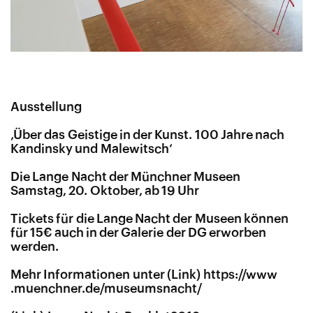
Ausstellung
‚
Über das Geistige in der Kunst. 100 Jahre nach
Kandinsky und Malewitsch‘
Die Lange Nacht der Münchner Museen
Samstag, 20. Oktober, ab 19 Uhr
Tickets für die Lange Nacht der Museen können
für 15€ auch in der Galerie der DG erworben
werden.
Mehr Informationen unter
https://​www​
.muenchner​.de/​m​u​s​e​u​m​s​n​a​c​ht/