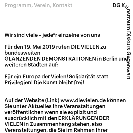
Programm
Verein
Kontakt
DG K
u
nstraum Diskurs Gegenwart
Wir sind viele – jede*r einzelne von uns
Für den 19. Mai 2019 rufen DIE VIELEN zu
bundesweiten
GLÄNZENDEN
DEMONSTRATIONEN in Berlin und
weiteren Städten auf:
Für ein Europa der Vielen! Solidarität statt
Privilegien! Die Kunst bleibt frei!
Auf der Website
www​.dievielen​.de
können
Sie unter Aktuelles Ihre Veranstaltungen
veröffentlichen wenn sie explizit und
ausdrücklich mit den ERKLÄRUNGEN DER
VIELEN in Zusammenhang stehen, also
Veranstaltungen, die Sie im Rahmen Ihrer