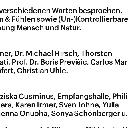
s verschiedenen Warten besprochen,
en & Fühlen sowie (Un-)Kontrollierbar
iehung Mensch und Natur.
ner, Dr. Michael Hirsch, Thorsten
ati, Prof. Dr. Boris Previšić, Carlos Mar
ert, Christian Uhle.
nziska Cusminus, Empfangshalle, Phil
era, Karen Irmer, Sven Johne, Yulia
nenna Onuoha, Sonya Schönberger u.