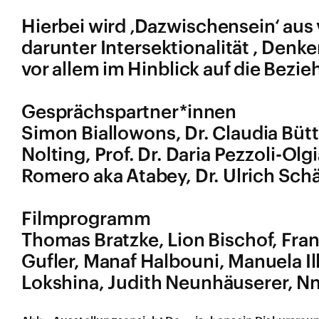
Hierbei wird ‚Dazwischensein‘ au
darunter Intersektionalität , Denk
vor allem im Hinblick auf die Bez
Gesprächspartner*innen
Simon Biallowons, Dr. Claudia Bütt
Nolting, Prof. Dr. Daria Pezzoli-Olgi
Romero aka Atabey, Dr. Ulrich Schäf
Filmprogramm
Thomas Bratzke, Lion Bischof, Fra
Gufler, Manaf Halbouni, Manuela Ill
Lokshina, Judith Neunhäuserer, N