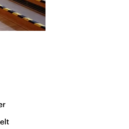
er
elt