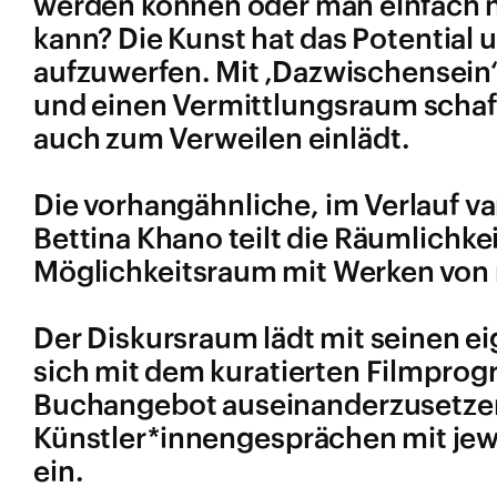
werden können oder man einfach n
kann? Die Kunst hat das Potential 
aufzuwerfen. Mit ‚Dazwischensein
und einen Vermittlungsraum schaff
auch zum Verweilen einlädt.
Die vorhangähnliche, im Verlauf v
Bettina Khano teilt die Räumlichke
Möglichkeitsraum mit Werken von 
Der Diskursraum lädt mit seinen ei
sich mit dem kuratierten Filmpr
Buchangebot auseinanderzusetzen.
Künstler*innengesprächen mit jewe
ein.