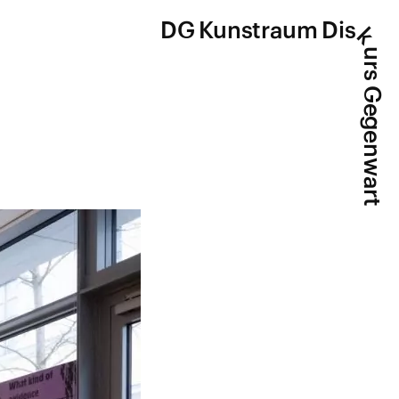
DG Kunstraum Dis
k
urs Gegenwart