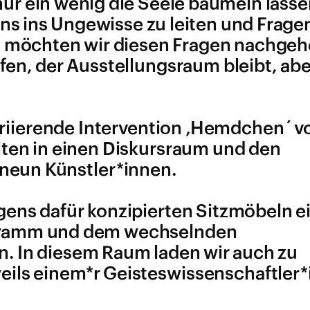
ur ein wenig die Seele baumeln lasse
uns ins Ungewisse zu leiten und Frage
‘ möchten wir diesen Fragen nachge
en, der Ausstellungsraum bleibt, abe
ariierende Intervention ‚Hemdchen´ v
iten in einen Diskursraum und den
neun Künstler*innen.
gens dafür konzipierten Sitzmöbeln e
ogramm und dem wechselnden
 In diesem Raum laden wir auch zu
ils einem*r Geisteswissenschaftler*