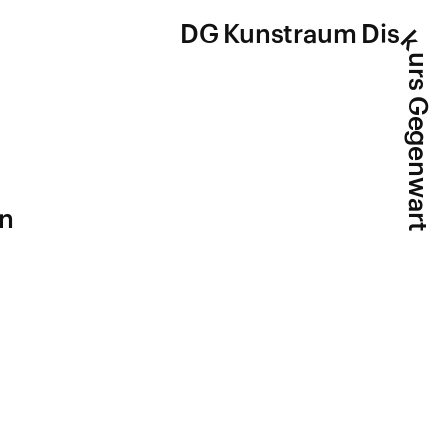
DG Kunstraum Dis
k
urs Gegenwart
en