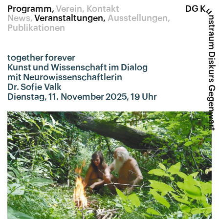
Programm
Verein
Kontakt
DG K
u
News
Veranstaltungen
Ausstellungen
nstraum Diskurs Gegenwart
Publikationen
together forever
Kunst und Wissenschaft im Dialog
mit Neurowissenschaftlerin
Dr. Sofie Valk
Dienstag, 11. November 2025, 19 Uhr