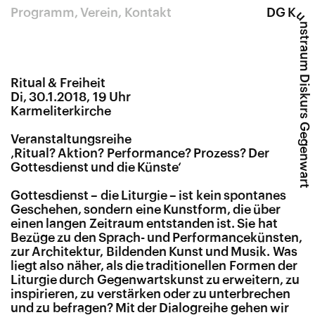
Programm
Verein
Kontakt
DG K
u
nstraum Diskurs Gegenwart
Ritual & Freiheit
Di, 30.1.2018, 19 Uhr
Karmeliterkirche
Veranstaltungsreihe
‚Ritual? Aktion? Performance? Prozess?
Der
Gottesdienst und die Künste‘
Gottesdienst – die Liturgie – ist kein spontanes
Geschehen, sondern eine Kunstform, die über
einen langen Zeitraum entstanden ist. Sie hat
Bezüge zu den Sprach- und Performancekünsten,
zur Architektur, Bildenden Kunst und Musik. Was
liegt also näher, als die traditionellen Formen der
Liturgie durch Gegenwartskunst zu erweitern, zu
inspirieren, zu verstärken oder zu unterbrechen
und zu befragen? Mit der Dialogreihe gehen wir