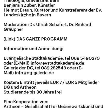
Theologie, Universität Bern
Benjamin Zuber, Künstler
Helmut Braun, Kurator und Kunstreferent der Ev.
Landeskirche in Bayern
Moderation: Dr. Ulrich Schäfert, Dr. Richard
Graupner
DAS GANZE PROGRAMM
Information und Anmeldung:
Evangelische Stadtakademie, tel 089 5490270
oder
info@evstadtakademie.de
Galerie der DG, tel 089 282548 oder
info@dg-galerie.de
Kosten:
Eintritt jeweils EUR 7 / EUR 5 Mitglieder
DG und Artheon
Studierende bis 30 Jahre frei
Eine Kooperation von:
Artheon – Gesellschaft für Gegenwartskunst und