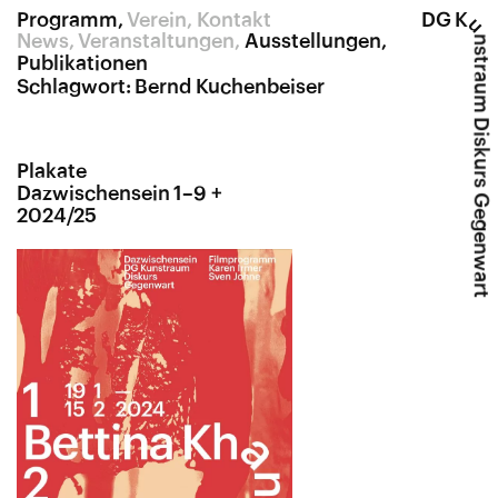
Programm
Verein
Kontakt
DG K
u
News
Veranstaltungen
Ausstellungen
nstraum Diskurs Gegenwart
Publikationen
Schlagwort:
Bernd Kuchenbeiser
Plakate
Dazwischensein 1–9 +
2024/25