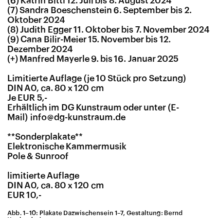
(6) Katrin Bittl 12. Juli bis 8. August 2024
(7) Sandra Boeschenstein 6. September bis 2.
Oktober 2024
(8) Judith Egger 11. Oktober bis 7. November 2024
(9) Cana Bilir-Meier 15. November bis 12.
Dezember 2024
(+) Manfred Mayerle 9. bis 16. Januar 2025
Limitierte Auflage (je 10 Stück pro Setzung)
DIN A0, ca. 80 x 120 cm
Je EUR 5,-
Erhältlich im DG Kunstraum oder unter
info@dg-kunstraum.de
**Sonderplakate**
Elektronische Kammermusik
Pole & Sunroof
limitierte Auflage
DIN A0, ca. 80 x 120 cm
EUR 10,-
Abb. 1–10: Plakate Dazwischensein 1–7, Gestaltung: Bernd