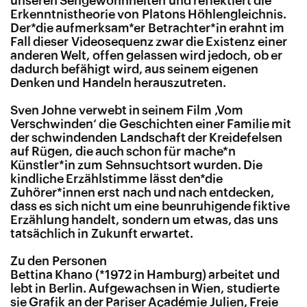
unseren Sehgewohnheiten und reflektiert die
Erkenntnistheorie von Platons Höhlengleichnis.
Der*
die aufmerksam*e
r Betrachter*in erahnt im
Fall dieser Videosequenz zwar die Existenz einer
anderen Welt, offen gelassen wird jedoch, ob er
dadurch befähigt wird, aus seinem eigenen
Denken und Handeln herauszutreten.
Sven Johne verwebt in seinem Film ‚Vom
Verschwinden‘ die Geschichten einer Familie mit
der schwindenden Landschaft der Kreidefelsen
auf Rügen, die auch schon für mache*
n
Künstler*
in zum Sehnsuchtsort wurden. Die
kindliche Erzählstimme lässt den*
die
Zuhörer
*innen erst nach und nach entdecken,
dass es sich nicht um eine beunruhigende fiktive
Erzählung handelt, sondern um etwas, das uns
tatsächlich in Zukunft erwartet.
Zu den Personen
Bettina Khano (*1972 in Hamburg) arbeitet und
lebt in Berlin. Aufgewachsen in Wien, studierte
sie Grafik an der Pariser Académie Julien, Freie