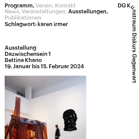
Programm
Verein
Kontakt
DG K
u
News
Veranstaltungen
Ausstellungen
nstraum Diskurs Gegenwart
Publikationen
Schlagwort:
karen irmer
Ausstellung
Dazwischensein 1
Bettina Khano
19. Januar bis 15. Februar 2024