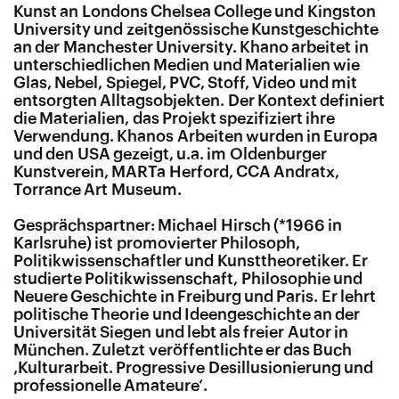
Kunst an Londons Chelsea College und Kingston
University und zeitgenössische Kunstgeschichte
an der Manchester University. Khano arbeitet in
unterschiedlichen Medien und Materialien wie
Glas, Nebel, Spiegel, PVC, Stoff, Video und mit
entsorgten Alltagsobjekten. Der Kontext definiert
die Materialien, das Projekt spezifiziert ihre
Verwendung. Khanos Arbeiten wurden in Europa
und den USA gezeigt, u.a. im Oldenburger
Kunstverein, MARTa Herford, CCA Andratx,
Torrance Art Museum.
Gesprächspartner: Michael Hirsch (*1966 in
Karlsruhe) ist promovierter Philosoph,
Politikwissenschaftler und Kunsttheoretiker. Er
studierte Politikwissenschaft, Philosophie und
Neuere Geschichte in Freiburg und Paris. Er lehrt
politische Theorie und Ideengeschichte an der
Universität Siegen und lebt als freier Autor in
München. Zuletzt veröffentlichte er das Buch
‚Kulturarbeit. Progressive Desillusionierung und
professionelle Amateure‘.