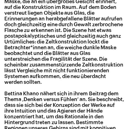
Maske, die an ein übergroßes Gesicht erinnert,
auf die Konstruktion im Raum. Auf dem Boden
verstreut liegen Objekte aus Glas, die
Erinnerungen an herabgefallene Blätter aufrufen
doch gleichzeitig eine durch Gewalt zerbrochene
Flasche zu erkennen ist. Die Szene hat etwas
postapokalyptisches und gleichzeitig auch ganz
Urtümliches: die Zeltkonstruktion lockt die
Betrachter*innen an, die weiche dunkle Maske
beobachtet und die Blätter aus Glas
unterstreichen die Fragilität der Szene. Die
scheinbar zusammenstürzende Zeltkonstruktion
lässt Vergleiche mit nicht funktionierenden
Systemen aufkommen, die neu überdacht
werden sollten.
Bettina Khano nähert sich in ihrem Beitrag dem
Thema ‚Denken versus Fühlen‘ an. Sie beschreibt,
dass sie sich bei der Konzeption der Werke auf
ihre Intuition und das Agieren der Hände
konzentriert hat, um das Rationale in den
Hintergrund treten zu lassen. Bestimmte
Regionen unseres Gehirns sind mit kognitiven