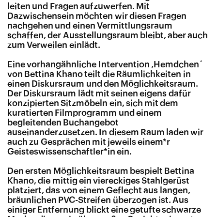
leiten und Fragen aufzuwerfen. Mit
Dazwischensein möchten wir diesen Fragen
nachgehen und einen Vermittlungsraum
schaffen, der Ausstellungsraum bleibt, aber auch
zum Verweilen einlädt.
Eine vorhangähnliche Intervention ‚Hemdchen´
von Bettina Khano teilt die Räumlichkeiten in
einen Diskursraum und den Möglichkeitsraum.
Der Diskursraum lädt mit seinen eigens dafür
konzipierten Sitzmöbeln ein, sich mit dem
kuratierten Filmprogramm und einem
begleitenden Buchangebot
auseinanderzusetzen. In diesem Raum laden wir
auch zu Gesprächen mit jeweils einem*
r
Geisteswissenschaftler
*in ein.
Den ersten Möglichkeitsraum bespielt Bettina
Khano, die mittig ein viereckiges Stahlgerüst
platziert, das von einem Geflecht aus langen,
bräunlichen PVC-Streifen überzogen ist. Aus
einiger Entfernung blickt eine getufte schwarze