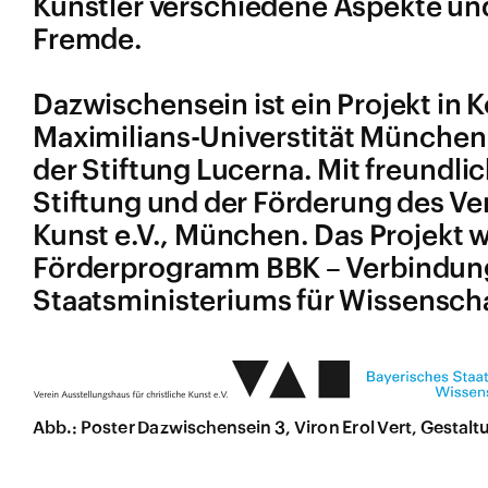
Künstler verschiedene Aspekte und
Fremde.
Dazwischensein ist ein Projekt in 
Maximilians-Universtität München, 
der Stiftung Lucerna. Mit freundli
Stiftung und der Förderung des Ver
Kunst e.V., München. Das Projekt 
Förderprogramm BBK – Verbindungs
Staatsministeriums für Wissenscha
Abb.: Poster Dazwischensein 3, Viron Erol Vert, Gestal