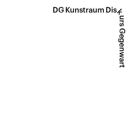
DG Kunstraum Dis
k
urs Gegenwart