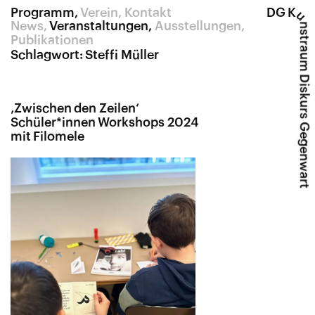
Programm
Verein
Kontakt
DG K
u
News
Veranstaltungen
Ausstellungen
nstraum Diskurs Gegenwart
Publikationen
Schlagwort:
Steffi Müller
‚
Zwischen den Zeilen‘
Schüler*innen Workshops 2024
mit Filomele