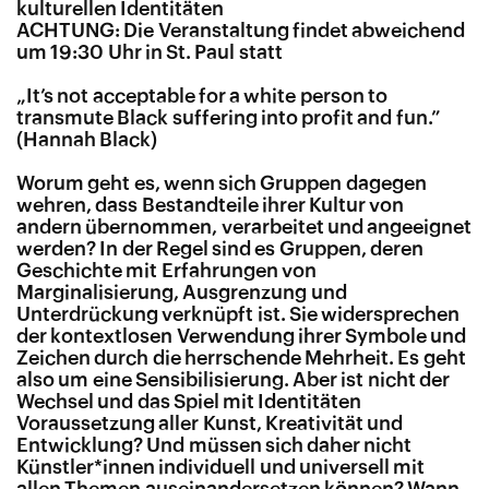
kulturellen Identitäten
ACHTUNG: Die Veranstaltung findet abweichend
um 19:30 Uhr in St. Paul statt
„
It’s not acceptable for a white person to
transmute Black suffering into profit and fun.”
(Hannah Black)
Worum geht es, wenn sich Gruppen dagegen
wehren, dass Bestandteile ihrer Kultur von
andern übernommen, verarbeitet und angeeignet
werden? In der Regel sind es Gruppen, deren
Geschichte mit Erfahrungen von
Marginalisierung, Ausgrenzung und
Unterdrückung verknüpft ist. Sie widersprechen
der kontextlosen Verwendung ihrer Symbole und
Zeichen durch die herrschende Mehrheit. Es geht
also um eine Sensibilisierung. Aber ist nicht der
Wechsel und das Spiel mit Identitäten
Voraussetzung aller Kunst, Kreativität und
Entwicklung? Und müssen sich daher nicht
Künstler*innen individuell und universell mit
allen Themen auseinandersetzen können? Wann