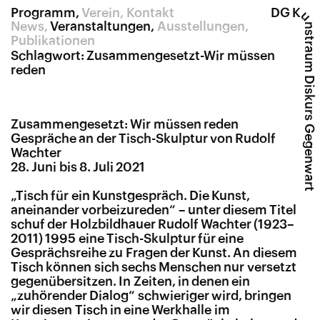
Programm
Verein
Kontakt
DG K
u
News
Veranstaltungen
Ausstellungen
nstraum Diskurs Gegenwart
Publikationen
Schlagwort:
Zusammengesetzt-Wir müssen
reden
Zusammengesetzt: Wir müssen reden
Gespräche an der Tisch-Skulptur von Rudolf
Wachter
28. Juni bis 8. Juli 2021
„
Tisch für ein Kunstgespräch. Die Kunst,
aneinander vorbeizureden“ – unter diesem Titel
schuf der Holzbildhauer Rudolf Wachter (1923–
2011) 1995 eine Tisch-Skulptur für eine
Gesprächsreihe zu Fragen der Kunst. An diesem
Tisch können sich sechs Menschen nur versetzt
gegenübersitzen. In Zeiten, in denen ein
„zuhörender Dialog“ schwieriger wird, bringen
wir diesen Tisch in eine Werkhalle im