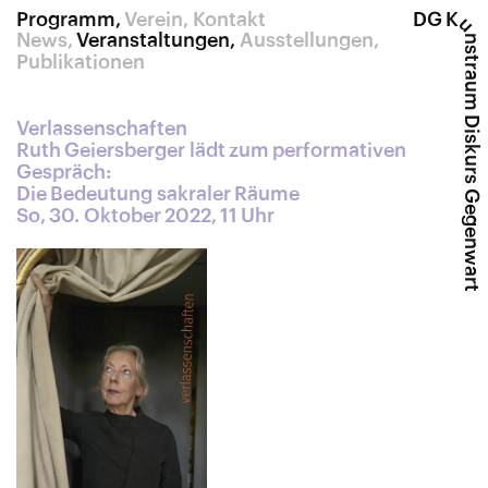
Programm
Verein
Kontakt
DG K
u
News
Veranstaltungen
Ausstellungen
nstraum Diskurs Gegenwart
Publikationen
Verlassenschaften
Ruth Geiersberger lädt zum performativen
Gespräch:
Die Bedeutung sakraler Räume
So, 30. Oktober 2022, 11 Uhr