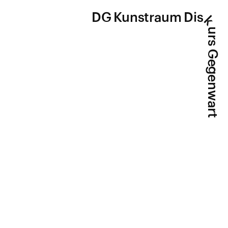
DG Kunstraum Dis
k
urs Gegenwart