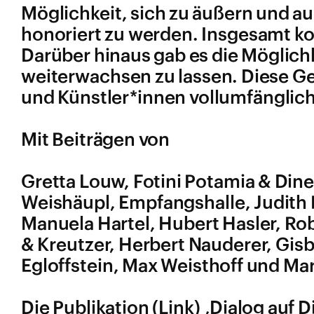
Möglichkeit, sich zu äußern und auc
honoriert zu werden. Insgesamt ko
Darüber hinaus gab es die Möglich
weiterwachsen zu lassen. Diese G
und Künstler*innen vollumfänglich
Mit Beiträgen von
Gretta Louw, Fotini Potamia & Dine
Weishäupl, Empfangshalle, Judith E
Manuela Hartel, Hubert Hasler, Robe
& Kreutzer, Herbert Nauderer, Gisb
Egloffstein, Max Weisthoff und 
Die Publikation
‚Dialog auf D