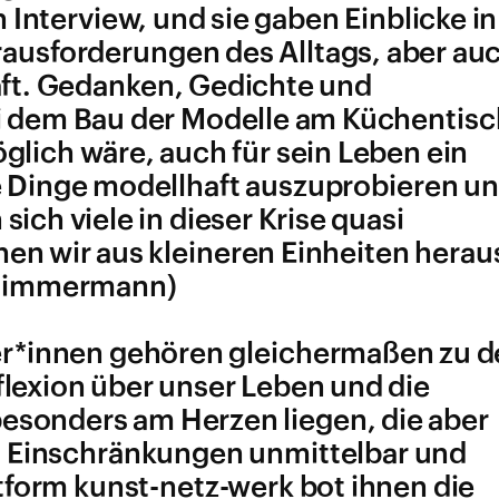
 Interview, und sie gaben Einblicke in
rausforderungen des Alltags, aber au
aft. Gedanken, Gedichte und
i dem Bau der Modelle am Küchentisc
glich wäre, auch für sein Leben ein
e Dinge modellhaft auszuprobieren u
ich viele in dieser Krise quasi
en wir aus kleineren Einheiten herau
s Zimmermann)
er*innen gehören gleichermaßen zu 
lexion über unser Leben und die
esonders am Herzen liegen, die aber
n Einschränkungen unmittelbar und
ttform
kunst-netz-werk
bot ihnen die