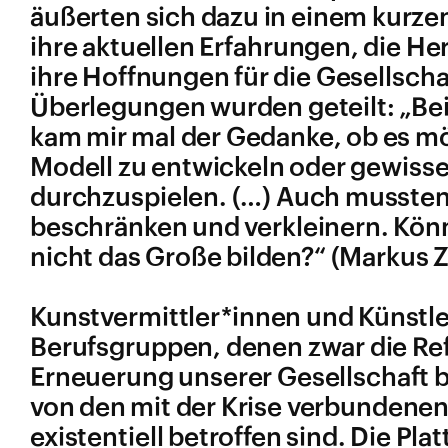
äußerten sich dazu in einem kurzen
ihre aktuellen Erfahrungen, die He
ihre Hoffnungen für die Gesellsch
Überlegungen wurden geteilt: „Be
kam mir mal der Gedanke, ob es mö
Modell zu entwickeln oder gewiss
durchzuspielen. (…) Auch mussten s
beschränken und verkleinern. Könn
nicht das Große bilden?“ (Marku
Kunstvermittler*innen und Künstl
Berufsgruppen, denen zwar die Ref
Erneuerung unserer Gesellschaft b
von den mit der Krise verbundene
existentiell betroffen sind. Die Pla