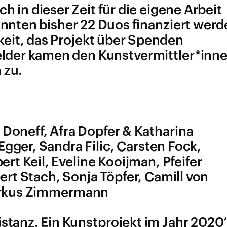
h in dieser Zeit für die eigene Arbeit
nnten bisher 22 Duos finanziert werd
keit, das Projekt über Spenden
elder kamen den Kunstvermittler*inn
 zu.
 Doneff, Afra Dopfer & Katharina
gger, Sandra Filic, Carsten Fock,
rt Keil, Eveline Kooijman, Pfeifer
ert Stach, Sonja Töpfer, Camill von
Markus Zimmermann
istanz. Ein Kunstprojekt im Jahr 2020