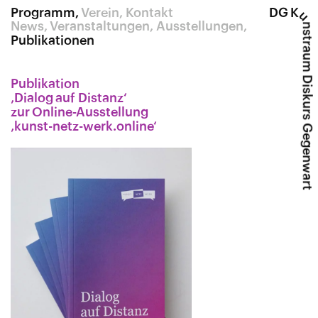
Programm
Verein
Kontakt
DG K
u
News
Veranstaltungen
Ausstellungen
nstraum Diskurs Gegenwart
Publikationen
Publikation
‚Dialog auf Distanz‘
zur Online-Ausstellung
‚kunst​-netz​-werk​.online‘