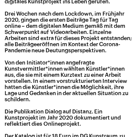
digitales Kunstprojekt ins Leben gerufen.
Drei Wochen nach dem Lockdown, im Frühjahr
2020, gingen die ersten Beiträge Tag für Tag
online – dem digitalen Medium gemäß mit dem
Schwerpunkt auf Videoarbeiten. Einzelne
Arbeiten sind extra für dieses Projekt entstanden;
alle Beiträgeeröffnen im Kontext der Corona-
Pandemie neue Deutungsperspektiven.
Von den Initiator*innen angefragte
Kunstvermittler*innen wählten Künstler*innen
aus, die sie mit einem Kurztext zu einer Arbeit
vorstellen. In einem vorstrukturierten Interview
hatten die Künstler*innen die Möglichkeit, ihre
Lage und Gedanken in der aktuellen Situation zu
schildern.
Die Publikation
Dialog auf Distanz. Ein
Kunstprojekt im Jahr 2020
dokumentiert und
reflektiert dies Onlineprojekt.
Der Katalog ist für 18 Euro im DG Kunstraum zu