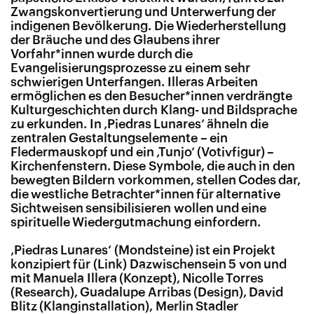
Zwangskonvertierung und Unterwerfung der
indigenen Bevölkerung. Die Wiederherstellung
der Bräuche und des Glaubens ihrer
Vorfahr*
innen wurde durch die
Evangelisierungsprozesse zu einem sehr
schwierigen Unterfangen. Illeras Arbeiten
ermöglichen es den Besucher*
innen verdrängte
Kulturgeschichten durch Klang- und Bildsprache
zu erkunden. In ‚Piedras Lunares‘ ähneln die
zentralen Gestaltungselemente – ein
Fledermauskopf und ein ‚Tunjo‘ (Votivfigur) –
Kirchenfenstern. Diese Symbole, die auch in den
bewegten Bildern vorkommen, stellen Codes dar,
die westliche Betrachter*innen für alternative
Sichtweisen sensibilisieren wollen und eine
spirituelle Wiedergutmachung einfordern.
‚
Piedras Lunares‘ (Mondsteine) ist ein Projekt
konzipiert für
Dazwischensein 5
von und
mit Manuela Illera (Konzept), Nicolle Torres
(Research), Guadalupe Arribas (Design), David
Blitz (Klanginstallation), Merlin Stadler