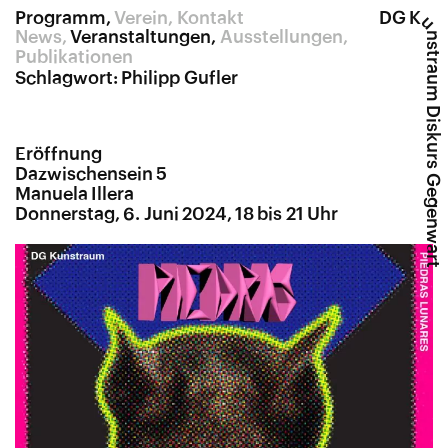
Programm
Verein
Kontakt
DG K
u
News
Veranstaltungen
Ausstellungen
nstraum Diskurs Gegenwart
Publikationen
Schlagwort:
Philipp Gufler
Eröffnung
Dazwischensein 5
Manuela Illera
Donnerstag, 6. Juni 2024, 18 bis 21 Uhr