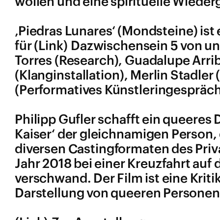
wollen und eine spirituelle Wiede
‚
Piedras Lunares‘ (Mondsteine) ist 
für
Dazwischensein 5
von und
Torres (Research), Guadalupe Arrib
(Klanginstallation), Merlin Stadle
(Performatives Künstleringespräch)
Philipp Gufler schafft ein queere
Kaiser‘ der gleichnamigen Person, 
diversen Castingformaten des Pri
Jahr 2018 bei einer Kreuzfahrt au
verschwand. Der Film ist eine Kriti
Darstellung von queeren Personen