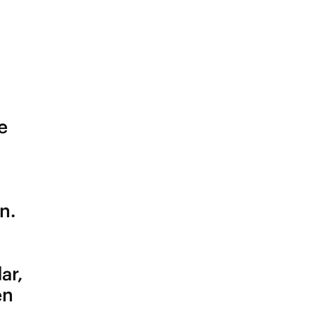
e
n.
ar,
en