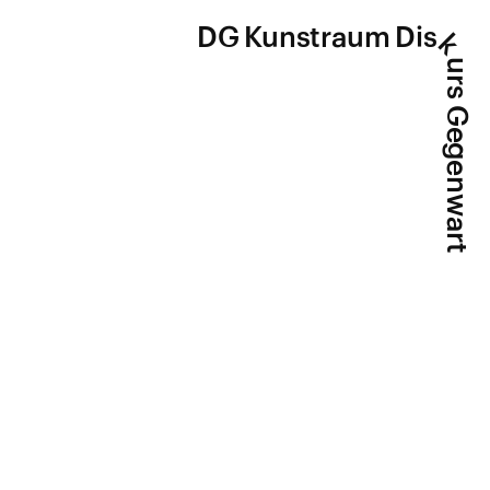
DG Kunstraum Dis
k
urs Gegenwart