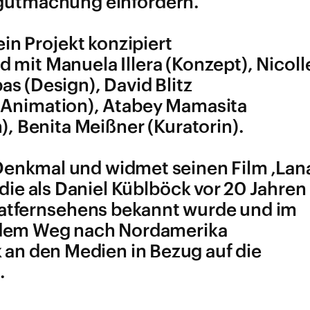
rgutmachung einfordern.
ein Projekt konzipiert
 mit Manuela Illera (Konzept), Nicoll
as (Design), David Blitz
r (Animation), Atabey Mamasita
, Benita Meißner (Kuratorin).
s Denkmal und widmet seinen Film ‚Lan
die als Daniel Küblböck vor 20 Jahren 
vatfernsehens bekannt wurde und im
f dem Weg nach Nordamerika
k an den Medien in Bezug auf die
.