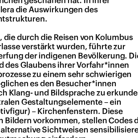
ünchen geschaffen hat. In ihrer
llera die Auswirkungen des
htstrukturen.
, die durch die Reisen von Kolumbus
rlasse verstärkt wurden, führte zur
rfung der indigenen Bevölkerung. Di
 des Glaubens ihrer Vorfahr*
innen
prozesse zu einem sehr schwierigen
öglichen es den Besucher*
innen
ch Klang- und Bildsprache zu erkunde
ntralen Gestaltungselemente – ein
tivfigur) – Kirchenfenstern. Diese
 Bildern vorkommen, stellen Codes d
 alternative Sichtweisen sensibilisier