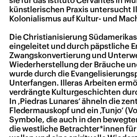
sie für das Istituto Cervantes in M
künstlerischen Praxis untersucht I
Kolonialismus auf Kultur- und Mac
Die Christianisierung Südamerikas
eingeleitet und durch päpstliche E
Zwangskonvertierung und Unterwe
Wiederherstellung der Bräuche und
wurde durch die Evangelisierungs
Unterfangen. Illeras Arbeiten erm
verdrängte Kulturgeschichten dur
In ‚Piedras Lunares‘ ähneln die ze
Fledermauskopf und ein ‚Tunjo‘ (Vo
Symbole, die auch in den bewegten
die westliche Betrachter*innen für