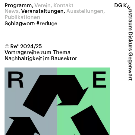
Programm
Verein
Kontakt
DG K
u
News
Veranstaltungen
Ausstellungen
nstraum Diskurs Gegenwart
Publikationen
Schlagwort:
#reduce
♲ Re* 2024/25
Vortragsreihe zum Thema
Nachhaltigkeit im Bausektor