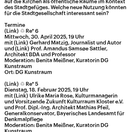
auf die Kirchen als öffentliche Räume im Kontext
des Stadtgefüges. Welche neue Nutzung könnten
für die Stadtgesellschaft interessant sein?
Termine
♲ Re* 6
Mittwoch, 30. April 2025, 19 Uhr
mit
Gerhard Matzig
, Journalist und Autor
und
Prof. Amandus Samsøe Sattler
,
Architekt BDA und Professor
Moderation: Benita Meißner, Kuratorin DG
Kunstraum
Ort: DG Kunstraum
♲ Re* 5
Dienstag, 18. Februar 2025, 19 Uhr
mit
Ulrike Maria Rose, Kulturmanagerin
und Vorsitzende Zukunft Kulturraum Kloster e.V.
und Prof. Dipl.-Ing. Architekt Mathias Pfeil,
Generalkonservator, Bayerisches Landesamt für
Denkmalpflege
Moderation: Benita Meißner, Kuratorin DG
Kunstraum