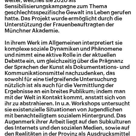
weiter, welches sie 2020 als
Sensibilisierungskampagne zum Thema
geschlechtsspezifische Gewalt ins Leben gerufen
hatte. Das Projekt wurde ermöglicht durch die
Unterstützung der Frauenbeauftragten der
Münchner Akademie.
In ihrem Werk im Allgemeinen interpretiert sie
komplexe soziale Dynamiken und Phänomene
und nimmt eine aktive Rolle in der aktuellen
Debatte ein, um gleichzeitig über die Prägnanz
der Sprachen der Kunst als Dokumentations- und
Kommunikationsmittel nachzudenken, das
sowohl für eine tiefgreifende Untersuchung
nützlich ist als auch für die Vermittlung der
Ergebnisse an ein breites Publikum; indem man
mit der Welt in Kontakt kommt, anstatt sich von
ihr zu abstrahieren. In u.a. Workshops untersucht
sie existenzielle Situationen von Jugendlichen
mit benachteiligtem sozialem Hintergrund. Das
Augenmerk ihrer Arbeit liegt auf den Subkulturen
des Internets und den sozialen Medien, sowie auf
den Realitäten in der Provinz als Ausdrucksmittel