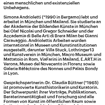
eines menschlichen und existenziellen
Unbehagens.
Simona Andrioletti (*1990 in Bergamo) lebt und
arbeitet in München und Mailand. Sie studierte an
der Akademie der Bildenden Künste in München
bei Olaf Nicolai und Gregor Schneider und der
Accademia di Belle Arti di Brera Milan bei Gianni
Caravaggio. Andriolettis Arbeiten wurden
international in Museen und Kunstinstitutionen
ausgestellt, darunter Villa Stuck, Lothringer13
und Kunstverein in München, Macro Museum und
Mattatoio in Rom, ViaFarini in Mailand, E.ART.H in
Verona, Museo del Novecento in Florenz sowie
Galerie Réféctoire des Nonnes und Palais Bondy
in Lyon.
Gesprächspartnerin: Dr. Claudia Büttner (*1965)
ist promovierte Kunsthistorikerin und Kuratorin.
Der Schwerpunkt ihrer Vorträge, Publikationen,
Beraterinnentätigkeit und Forschung sind alle
Formen von Kunst im öffentlichen Raum sowie