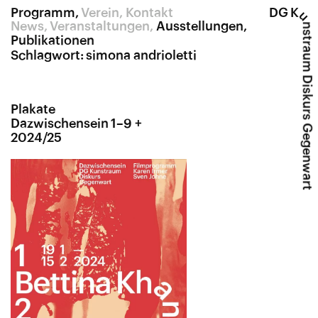
Programm
Verein
Kontakt
DG K
u
News
Veranstaltungen
Ausstellungen
nstraum Diskurs Gegenwart
Publikationen
Schlagwort:
simona andrioletti
Plakate
Dazwischensein 1–9 +
2024/25