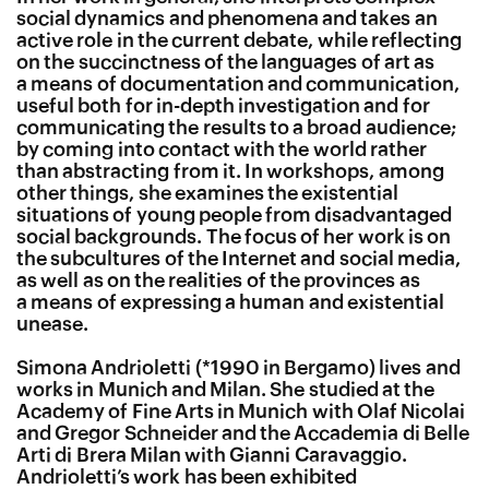
social dynamics and phenomena and takes an
active role in the current debate, while reflecting
on the succinctness of the languages of art as
a means of documentation and communication,
useful both for in-depth investigation and for
communicating the results to a broad audience;
by coming into contact with the world rather
than abstracting from it. In workshops, among
other things, she examines the existential
situations of young people from disadvantaged
social backgrounds. The focus of her work is on
the subcultures of the Internet and social media,
as well as on the realities of the provinces as
a means of expressing a human and existential
unease.
Simona Andrioletti (*1990 in Bergamo) lives and
works in Munich and Milan. She studied at the
Academy of Fine Arts in Munich with Olaf Nicolai
and Gregor Schneider and the Accademia di Belle
Arti di Brera Milan with Gianni Caravaggio.
Andrioletti’s work has been exhibited