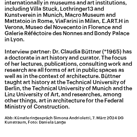
internationally in museums and art institutions,
including Villa Stuck, Lothringer13 and
Kunstverein in Munich, Macro Museum and
Mattatoio in Rome, ViaFarini in Milan, E.ART.H in
Verona, Museo del Novecento in Florence and
Galerie Réféctoire des Nonnes and Bondy Palace
in Lyon.
Interview partner: Dr. Claudia Büttner (*1965) has
a doctorate in art history and curator. The focus
of her lectures, publications, consulting work and
research are all forms of art in public spaces as
well as in the context of architecture. Büttner
taught art history at the Technical University of
Berlin, the Technical University of Munich and the
Linz University of Art, and researches, among
other things, art in architecture for the Federal
Ministry of Construction.
Abb: Künstleringespräch Simona Andrioletti, 7. März 2024 DG
Kunstraum, Foto: Daniela Lange