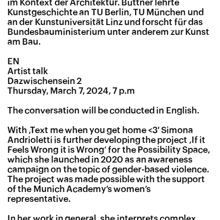
im Kontext der Architektur. Büttner lehrte
Kunstgeschichte an TU Berlin, TU München und
an der Kunstuniversität Linz und forscht für das
Bundesbauministerium unter anderem zur Kunst
am Bau.
EN
Artist talk
Dazwischensein 2
Thursday, March 7, 2024, 7 p.m
The conversation will be conducted in English.
With ‚Text me when you get home <3′ Simona
Andrioletti is further developing the project ‚If it
Feels Wrong it is Wrong‘ for the Possibility Space,
which she launched in 2020 as an awareness
campaign on the topic of gender-based violence.
The project was made possible with the support
of the Munich Academy’s women’s
representative.
In her work in general, she interprets complex