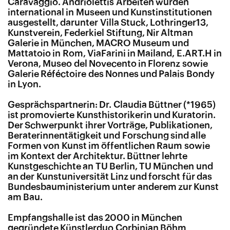
Caravaggio. Andriolettis Arbeiten wurden
international in Museen und Kunstinstitutionen
ausgestellt, darunter Villa Stuck, Lothringer13,
Kunstverein, Federkiel Stiftung, Nir Altman
Galerie in München, MACRO Museum und
Mattatoio in Rom, ViaFarini in Mailand, E.ART.H in
Verona, Museo del Novecento in Florenz sowie
Galerie Réféctoire des Nonnes und Palais Bondy
in Lyon.
Gesprächspartnerin: Dr. Claudia Büttner (*1965)
ist promovierte Kunsthistorikerin und Kuratorin.
Der Schwerpunkt ihrer Vorträge, Publikationen,
Beraterinnentätigkeit und Forschung sind alle
Formen von Kunst im öffentlichen Raum sowie
im Kontext der Architektur. Büttner lehrte
Kunstgeschichte an TU Berlin, TU München und
an der Kunstuniversität Linz und forscht für das
Bundesbauministerium unter anderem zur Kunst
am Bau.
Empfangshalle ist das 2000 in München
gegründete Künstlerduo Corbinian Böhm