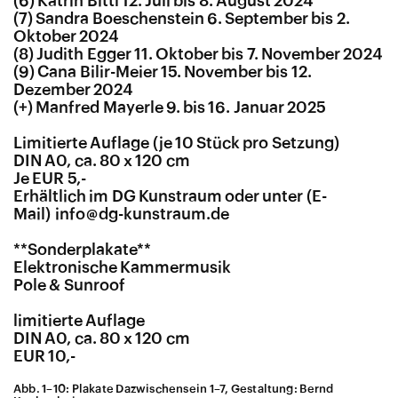
(6) Katrin Bittl 12. Juli bis 8. August 2024
(7) Sandra Boeschenstein 6. September bis 2.
Oktober 2024
(8) Judith Egger 11. Oktober bis 7. November 2024
(9) Cana Bilir-Meier 15. November bis 12.
Dezember 2024
(+) Manfred Mayerle 9. bis 16. Januar 2025
Limitierte Auflage (je 10 Stück pro Setzung)
DIN A0, ca. 80 x 120 cm
Je EUR 5,-
Erhältlich im DG Kunstraum oder unter
info@dg-kunstraum.de
**Sonderplakate**
Elektronische Kammermusik
Pole & Sunroof
limitierte Auflage
DIN A0, ca. 80 x 120 cm
EUR 10,-
Abb. 1–10: Plakate Dazwischensein 1–7, Gestaltung: Bernd