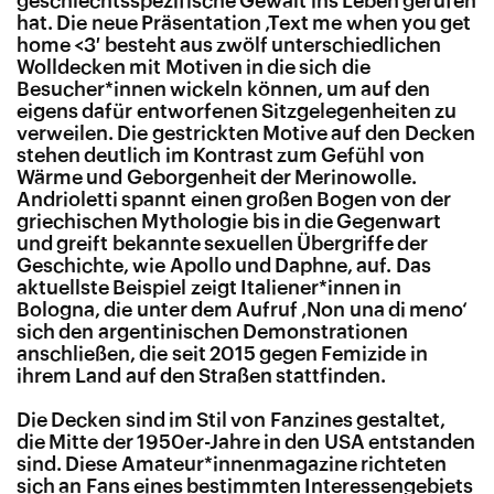
geschlechtsspezifische Gewalt ins Leben gerufen
hat. Die neue Präsentation ‚Text me when you get
home <3′ besteht aus zwölf unterschiedlichen
Wolldecken mit Motiven in die sich die
Besucher*
innen wickeln können, um auf den
eigens dafür entworfenen Sitzgelegenheiten zu
verweilen. Die gestrickten Motive auf den Decken
stehen deutlich im Kontrast zum Gefühl von
Wärme und Geborgenheit der Merinowolle.
Andrioletti spannt einen großen Bogen von der
griechischen Mythologie bis in die Gegenwart
und greift bekannte sexuellen Übergriffe der
Geschichte, wie Apollo und Daphne, auf. Das
aktuellste Beispiel zeigt Italiener*
innen in
Bologna, die unter dem Aufruf ‚Non una di meno‘
sich den argentinischen Demonstrationen
anschließen, die seit 2015 gegen Femizide in
ihrem Land auf den Straßen stattfinden.
Die Decken sind im Stil von Fanzines gestaltet,
die Mitte der 1950er-Jahre in den USA entstanden
sind. Diese Amateur*innenmagazine richteten
sich an Fans eines bestimmten Interessengebiets