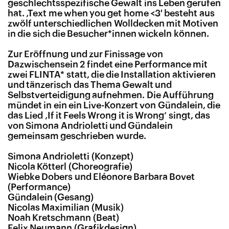
geschlechtsspezifische Gewalt ins Leben gerufen
hat. ‚Text me when you get home <3′ besteht aus
zwölf unterschiedlichen Wolldecken mit Motiven
in die sich die Besucher*innen wickeln können.
Zur Eröffnung und zur Finissage von
Dazwischensein 2 findet eine Performance mit
zwei FLINTA* statt, die die Installation aktivieren
und tänzerisch das Thema Gewalt und
Selbstverteidigung aufnehmen. Die Aufführung
mündet in ein ein Live-Konzert von Gündalein, die
das Lied ‚If it Feels Wrong it is Wrong‘ singt, das
von Simona Andrioletti und Gündalein
gemeinsam geschrieben wurde.
Simona Andrioletti (Konzept)
Nicola Kötterl (Choreografie)
Wiebke Dobers und Eléonore Barbara Bovet
(Performance)
Gündalein (Gesang)
Nicolas Maximilian (Musik)
Noah Kretschmann (Beat)
Felix Neumann (Grafikdesign)