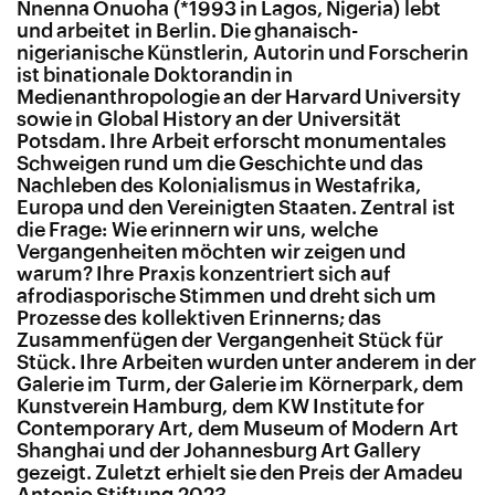
Nnenna Onuoha
(*1993 in Lagos, Nigeria) lebt
und arbeitet in Berlin. Die ghanaisch-
nigerianische Künstlerin, Autorin und Forscherin
ist binationale Doktorandin in
Medienanthropologie an der Harvard University
sowie in Global History an der Universität
Potsdam. Ihre Arbeit erforscht monumentales
Schweigen rund um die Geschichte und das
Nachleben des Kolonialismus in Westafrika,
Europa und den Vereinigten Staaten. Zentral ist
die Frage: Wie erinnern wir uns, welche
Vergangenheiten möchten wir zeigen und
warum? Ihre Praxis konzentriert sich auf
afrodiasporische Stimmen und dreht sich um
Prozesse des kollektiven Erinnerns; das
Zusammenfügen der Vergangenheit Stück für
Stück. Ihre Arbeiten wurden unter anderem in der
Galerie im Turm, der Galerie im Körnerpark, dem
Kunstverein Hamburg, dem KW Institute for
Contemporary Art, dem Museum of Modern Art
Shanghai und der Johannesburg Art Gallery
gezeigt. Zuletzt erhielt sie den Preis der Amadeu
Antonio Stiftung 2023.