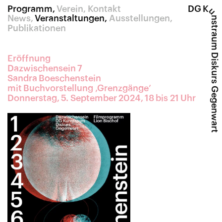
Programm
Verein
Kontakt
DG K
u
News
Veranstaltungen
Ausstellungen
nstraum Diskurs Gegenwart
Publikationen
Eröffnung
Dazwischensein 7
Sandra Boeschenstein
mit Buchvorstellung ‚Grenzgänge’
Donnerstag, 5. September 2024, 18 bis 21 Uhr