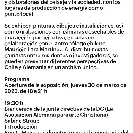
y distorsiones del paisaje y la sociedad, con los
lugares de producción de energía como
punto focal.
Se exhiben pinturas, dibujos e instalaciones, así
como grabaciones con cámaras desechables de
una acción participativa, creadas en
colaboración con el antropólogo chileno
Mauricio Lara Martínez. Al distribuir estas
cámaras entre residentes e investigadores, se
pueden presentar diferentes perspectivas de
Chile y Alemania en un archivo único.
Programa
Apertura de la exposición, jueves 30 de marzo de
2023, de 18 a 21 h
19:30 h
Bienvenida de la junta directiva de la DG (La
Asosiación Alemana para arte Christiana)
Sabine Straub
Introducción
Benita Meissner, directora general y comisaria del