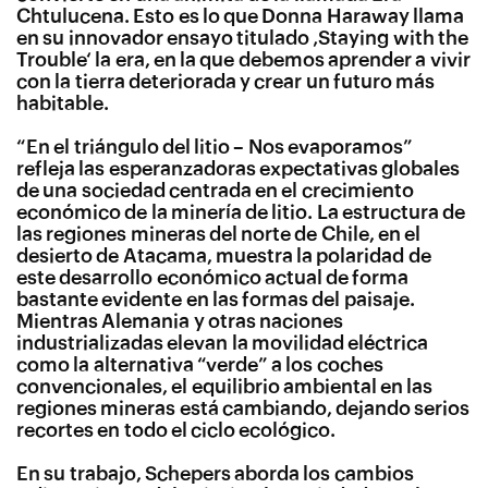
Chtulucena. Esto es lo que Donna Haraway llama
en su innovador ensayo titulado ‚Staying with the
Trouble‘ la era, en la que debemos aprender a vivir
con la tierra deteriorada y crear un futuro más
habitable.
“
En el triángulo del litio – Nos evaporamos”
refleja las esperanzadoras expectativas globales
de una sociedad centrada en el crecimiento
económico de la minería de litio. La estructura de
las regiones mineras del norte de Chile, en el
desierto de Atacama, muestra la polaridad de
este desarrollo económico actual de forma
bastante evidente en las formas del paisaje.
Mientras Alemania y otras naciones
industrializadas elevan la movilidad eléctrica
como la alternativa “verde” a los coches
convencionales, el equilibrio ambiental en las
regiones mineras está cambiando, dejando serios
recortes en todo el ciclo ecológico.
En su trabajo, Schepers aborda los cambios