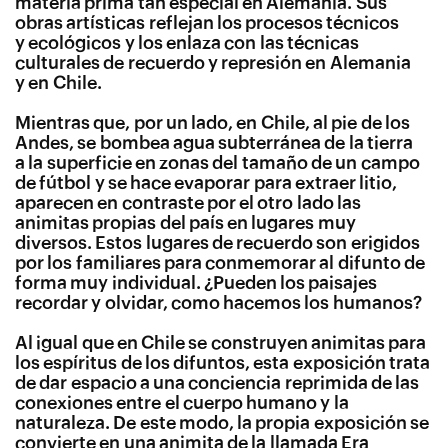
materia prima tan especial en Alemania. Sus
obras artísticas reflejan los procesos técnicos
y ecológicos y los enlaza con las técnicas
culturales de recuerdo y represión en Alemania
y en Chile.
Mientras que, por un lado, en Chile, al pie de los
Andes, se bombea agua subterránea de la tierra
a la superficie en zonas del tamaño de un campo
de fútbol y se hace evaporar para extraer litio,
aparecen en contraste por el otro lado las
animitas propias del país en lugares muy
diversos. Estos lugares de recuerdo son erigidos
por los familiares para conmemorar al difunto de
forma muy individual. ¿Pueden los paisajes
recordar y olvidar, como hacemos los humanos?
Al igual que en Chile se construyen animitas para
los espíritus de los difuntos, esta exposición trata
de dar espacio a una conciencia reprimida de las
conexiones entre el cuerpo humano y la
naturaleza. De este modo, la propia exposición se
convierte en una animita de la llamada Era