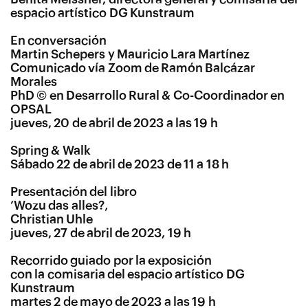
espacio artístico DG Kunstraum
En conversación
Martin Schepers y Mauricio Lara Martínez
Comunicado vía Zoom de Ramón Balcázar
Morales
PhD © en Desarrollo Rural & Co-Coordinador en
OPSAL
jueves, 20 de abril de 2023 a las 19 h
Spring & Walk
Sábado 22 de abril de 2023 de 11 a 18 h
Presentación del libro
’Wozu das alles?‚
Christian Uhle
jueves, 27 de abril de 2023, 19 h
Recorrido guiado por la exposición
con la comisaria del espacio artístico DG
Kunstraum
martes 2 de mayo de 2023 a las 19 h