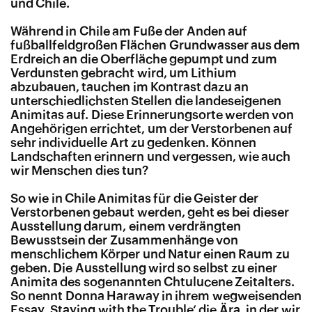
und Chile.
Während in Chile am Fuße der Anden auf
fußballfeldgroßen Flächen Grundwasser aus dem
Erdreich an die Oberfläche gepumpt und zum
Verdunsten gebracht wird, um Lithium
abzubauen, tauchen im Kontrast dazu an
unterschiedlichsten Stellen die landeseigenen
Animitas auf. Diese Erinnerungsorte werden von
Angehörigen errichtet, um der Verstorbenen auf
sehr individuelle Art zu gedenken. Können
Landschaften erinnern und vergessen, wie auch
wir Menschen dies tun?
So wie in Chile Animitas für die Geister der
Verstorbenen gebaut werden, geht es bei dieser
Ausstellung darum, einem verdrängten
Bewusstsein der Zusammenhänge von
menschlichem Körper und Natur einen Raum zu
geben. Die Ausstellung wird so selbst zu einer
Animita des sogenannten Chtulucene Zeitalters.
So nennt Donna Haraway in ihrem wegweisenden
Essay ‚Staying with the Trouble‘ die Ära, in der wir