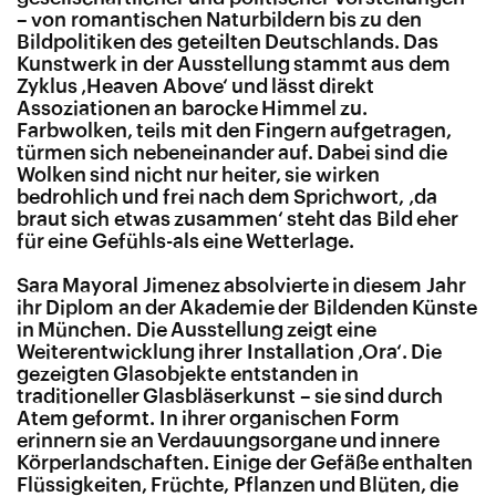
– von romantischen Naturbildern bis zu den
Bildpolitiken des geteilten Deutschlands. Das
Kunstwerk in der Ausstellung stammt aus dem
Zyklus ‚Heaven Above‘ und lässt direkt
Assoziationen an barocke Himmel zu.
Farbwolken, teils mit den Fingern aufgetragen,
türmen sich nebeneinander auf. Dabei sind die
Wolken sind nicht nur heiter, sie wirken
bedrohlich und frei nach dem Sprichwort, ‚da
braut sich etwas zusammen‘ steht das Bild eher
für eine Gefühls-als eine Wetterlage.
Sara Mayoral Jimenez absolvierte in diesem Jahr
ihr Diplom an der Akademie der Bildenden Künste
in München. Die Ausstellung zeigt eine
Weiterentwicklung ihrer Installation ‚Ora‘. Die
gezeigten Glasobjekte entstanden in
traditioneller Glasbläserkunst – sie sind durch
Atem geformt. In ihrer organischen Form
erinnern sie an Verdauungsorgane und innere
Körperlandschaften. Einige der Gefäße enthalten
Flüssigkeiten, Früchte, Pflanzen und Blüten, die