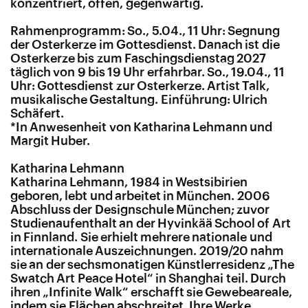
konzentriert, offen, gegenwärtig.
Rahmenprogramm: So., 5.04., 11 Uhr
: Segnung
der Osterkerze im Gottesdienst. Danach ist die
Osterkerze bis zum Faschingsdienstag 2027
täglich von 9 bis 19 Uhr erfahrbar. So., 19.04., 11
Uhr
: Gottesdienst zur Osterkerze. Artist Talk,
musikalische Gestaltung. Einführung: Ulrich
Schäfert.
*In Anwesenheit von Katharina Lehmann und
Margit Huber.
Katharina Lehmann
Katharina Lehmann, 1984 in Westsibirien
geboren, lebt und arbeitet in München. 2006
Abschluss der Designschule München; zuvor
Studienaufenthalt an der Hyvinkää School of Art
in Finnland. Sie erhielt mehrere nationale und
internationale Auszeichnungen. 2019/20 nahm
sie an der sechsmonatigen Künstlerresidenz „The
Swatch Art Peace Hotel“ in Shanghai teil. Durch
ihren „Infinite Walk“ erschafft sie Gewebeareale,
indem sie Flächen abschreitet. Ihre Werke