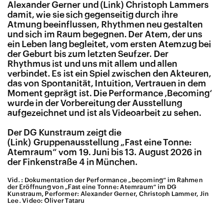
Alexander Gerner und
Christoph Lammers
damit, wie sie sich gegenseitig durch ihre
Atmung beeinflussen, Rhythmen neu gestalten
und sich im Raum begegnen. Der Atem, der uns
ein Leben lang begleitet, vom ersten Atemzug bei
der Geburt bis zum letzten Seufzer. Der
Rhythmus ist und uns mit allem und allen
verbindet. Es ist ein Spiel zwischen den Akteuren,
das von Spontanität, Intuition, Vertrauen in dem
Moment geprägt ist. Die Performance ‚Becoming‘
wurde in der Vorbereitung der Ausstellung
aufgezeichnet und ist als Videoarbeit zu sehen.
Der DG Kunstraum zeigt die
Gruppenausstellung „Fast eine Tonne:
Atemraum“
vom 19. Juni bis 13. August 2026 in
der Finkenstraße 4 in München.
Vid. : Dokumentation der Performance „becoming“ im Rahmen
der Eröffnung von „Fast eine Tonne: Atemraum“ im DG
Kunstraum, Performer: Alexander Gerner, Christoph Lammer, Jin
Lee. Video: Oliver Tataru