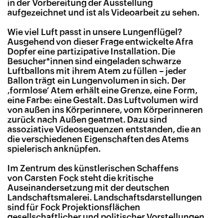
in der Vorbereitung der Ausstellung
aufgezeichnet und ist als Videoarbeit zu sehen.
Wie viel Luft passt in unsere Lungenflügel?
Ausgehend von dieser Frage entwickelte Afra
Dopfer eine partizipative Installation. Die
Besucher*innen sind eingeladen schwarze
Luftballons mit ihrem Atem zu füllen – jeder
Ballon trägt ein Lungenvolumen in sich. Der
‚formlose‘ Atem erhält eine Grenze, eine Form,
eine Farbe: eine Gestalt. Das Luftvolumen wird
von außen ins Körperinnere, vom Körperinneren
zurück nach Außen geatmet. Dazu sind
assoziative Videosequenzen entstanden, die an
die verschiedenen Eigenschaften des Atems
spielerisch anknüpfen.
Im Zentrum des künstlerischen Schaffens
von Carsten Fock steht die kritische
Auseinandersetzung mit der deutschen
Landschaftsmalerei. Landschaftsdarstellungen
sind für Fock Projektionsflächen
gesellschaftlicher und politischer Vorstellungen