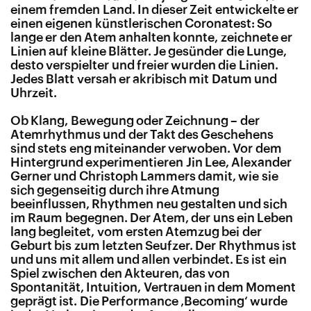
einem fremden Land. In dieser Zeit entwickelte er
einen eigenen künstlerischen Coronatest: So
lange er den Atem anhalten konnte, zeichnete er
Linien auf kleine Blätter. Je gesünder die Lunge,
desto verspielter und freier wurden die Linien.
Jedes Blatt versah er akribisch mit Datum und
Uhrzeit.
Ob Klang, Bewegung oder Zeichnung – der
Atemrhythmus und der Takt des Geschehens
sind stets eng miteinander verwoben. Vor dem
Hintergrund experimentieren Jin Lee, Alexander
Gerner und Christoph Lammers damit, wie sie
sich gegenseitig durch ihre Atmung
beeinflussen, Rhythmen neu gestalten und sich
im Raum begegnen. Der Atem, der uns ein Leben
lang begleitet, vom ersten Atemzug bei der
Geburt bis zum letzten Seufzer. Der Rhythmus ist
und uns mit allem und allen verbindet. Es ist ein
Spiel zwischen den Akteuren, das von
Spontanität, Intuition, Vertrauen in dem Moment
geprägt ist. Die Performance ‚Becoming‘ wurde