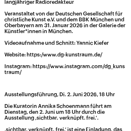
langjähriger Radioredakteur
Veranstaltet von der Deutschen Gesellschaft für
christliche Kunst e.V. und dem BBK München und
Oberbayern am 31. Januar 2026 in der Galerie der
Künstler*innen in München.
Videoaufnahme und Schnitt: Yannic Kiefer
Website: https:/www.dg-kunstraum.de/
Instagram: https://​www​.instagram​.com/​d​g​_​k​u​n​s​
t​r​a​um/
Ausstellungsführung, Di. 2. Juni 2026, 18 Uhr
Die Kuratorin Annika Schoenmann führt am
Dienstag, den 2. Juni um 18 Uhr durch die
Ausstellung ‚sichtbar. verknüpft. frei.‘.
‚
sichtbar. verknüpft. frei.‘ ist eine Einladung, das