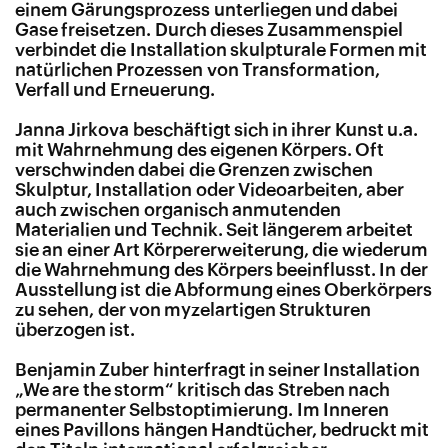
einem Gärungsprozess unterliegen und dabei
Gase freisetzen. Durch dieses Zusammenspiel
verbindet die Installation skulpturale Formen mit
natürlichen Prozessen von Transformation,
Verfall und Erneuerung.
Janna Jirkova beschäftigt sich in ihrer Kunst u.a.
mit Wahrnehmung des eigenen Körpers. Oft
verschwinden dabei die Grenzen zwischen
Skulptur, Installation oder Videoarbeiten, aber
auch zwischen organisch anmutenden
Materialien und Technik. Seit längerem arbeitet
sie an einer Art Körpererweiterung, die wiederum
die Wahrnehmung des Körpers beeinflusst. In der
Ausstellung ist die Abformung eines Oberkörpers
zu sehen, der von myzelartigen Strukturen
überzogen ist.
Benjamin Zuber hinterfragt in seiner Installation
„We are the storm“ kritisch das Streben nach
permanenter Selbstoptimierung. Im Inneren
eines Pavillons hängen Handtücher, bedruckt mit