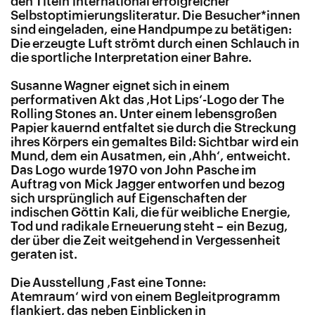
den Titeln international erfolgreicher
Selbstoptimierungsliteratur. Die Besucher*innen
sind eingeladen, eine Handpumpe zu betätigen:
Die erzeugte Luft strömt durch einen Schlauch in
die sportliche Interpretation einer Bahre.
Susanne Wagner eignet sich in einem
performativen Akt das ‚Hot Lips‘-Logo der The
Rolling Stones an. Unter einem lebensgroßen
Papier kauernd entfaltet sie durch die Streckung
ihres Körpers ein gemaltes Bild: Sichtbar wird ein
Mund, dem ein Ausatmen, ein ‚Ahh‘, entweicht.
Das Logo wurde 1970 von John Pasche im
Auftrag von Mick Jagger entworfen und bezog
sich ursprünglich auf Eigenschaften der
indischen Göttin Kali, die für weibliche Energie,
Tod und radikale Erneuerung steht – ein Bezug,
der über die Zeit weitgehend in Vergessenheit
geraten ist.
Die Ausstellung ‚Fast eine Tonne:
Atemraum‘ wird von einem Begleitprogramm
flankiert, das neben Einblicken in